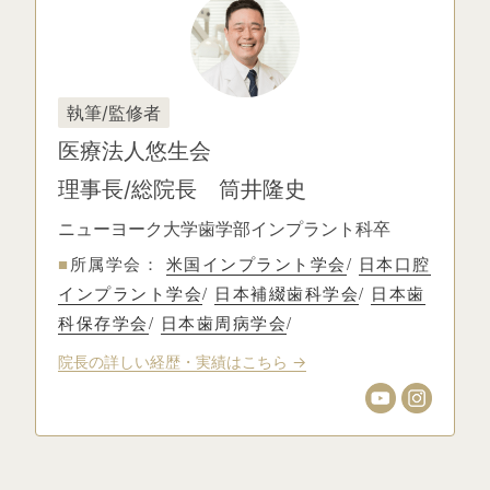
執筆/監修者
医療法人悠生会
理事長/総院長 筒井隆史
ニューヨーク大学歯学部インプラント科卒
■
所属学会：
米国インプラント学会
/
日本口腔
インプラント学会
/
日本補綴歯科学会
/
日本歯
科保存学会
/
日本歯周病学会
/
院長の詳しい経歴・実績はこちら →