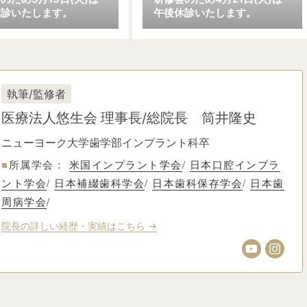
休診いたします。
午後休診いたします。
執筆/監修者
医療法人悠生会
理事長/総院長 筒井隆史
ニューヨーク大学歯学部インプラント科卒
■
所属学会：
米国インプラント学会
/
日本口腔インプラ
ント学会
/
日本補綴歯科学会
/
日本歯科保存学会
/
日本歯
周病学会
/
院長の詳しい経歴・実績はこちら →